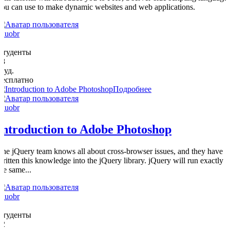
you can use to make dynamic websites and web applications.
eduobr
0
Студенты
28
студ.
Бесплатно
Подробнее
eduobr
Introduction to Adobe Photoshop
The jQuery team knows all about cross-browser issues, and they have
written this knowledge into the jQuery library. jQuery will run exactly
the same...
eduobr
0
Студенты
32