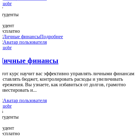
eduobr
17
Студенты
0
студент
Бесплатно
Подробнее
eduobr
Личные финансы
Этот курс научит вас эффективно управлять личными финансами
составлять бюджет, контролировать расходы и увеличивать
сбережения. Вы узнаете, как избавиться от долгов, грамотно
инвестировать и...
eduobr
16
Студенты
1
студент
Бесплатно