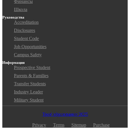
Финансы
Школа
Руководства
Accreditation
Disclosures
Student Code
Job Opportunities
Campus Safety
Информация
Prospective Student
Parents & Families
Transfer Students
Industry Leader
Military Student
Твоё образование 2025
Privacy
Terms
Sitemap
Purchase