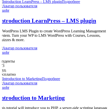
Подробнее
eduobr
Introduction LearnPress – LMS plugin
A WordPress LMS Plugin to create WordPress Learning Management
System. Turn your WP to LMS WordPress with Courses, Lessons,
Quizzes & more.
eduobr
0
Студенты
273
студ.
Бесплатно
Подробнее
eduobr
Introduction to Marketing
This tutorial will introduce you to PHP, a server-side scripting language