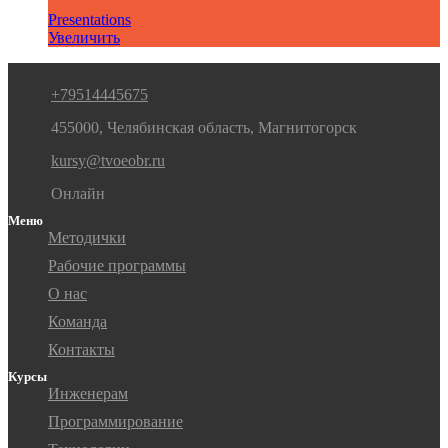
Presentations
Увеличить
+79514445675
455000, Челябинская область, Магнитогорск
kursy@tvoeobr.ru
Онлайн
Меню
Методички
Рабочие программы
О нас
Команда
Контакты
Курсы
Инженерам
Программирование