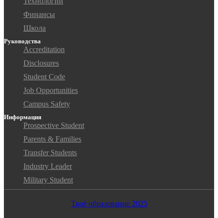
Технологии
Финансы
Школа
Руководства
Accreditation
Disclosures
Student Code
Job Opportunities
Campus Safety
Информация
Prospective Student
Parents & Families
Transfer Students
Industry Leader
Military Student
Твоё образование 2025