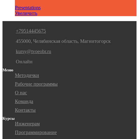
Presentations
Увеличить
+79514445675
455000, Челябинская область, Магнитогорск
kursy@tvoeobr.ru
Онлайн
Меню
Методички
Рабочие программы
О нас
Команда
Контакты
Курсы
Инженерам
Программирование