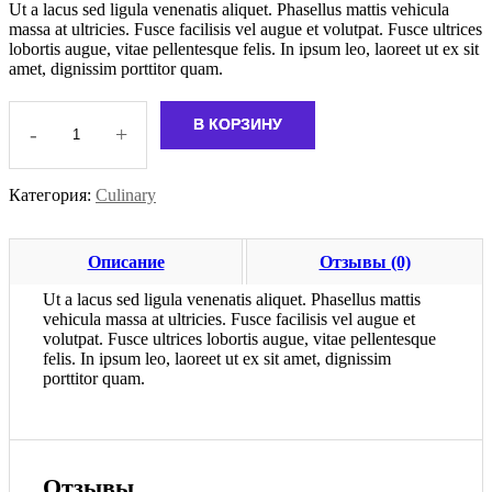
Ut a lacus sed ligula venenatis aliquet. Phasellus mattis vehicula
massa at ultricies. Fusce facilisis vel augue et volutpat. Fusce ultrices
lobortis augue, vitae pellentesque felis. In ipsum leo, laoreet ut ex sit
amet, dignissim porttitor quam.
В КОРЗИНУ
-
+
Количество
товара
Start
Категория:
Culinary
a
Clothing
Company
Описание
Отзывы (0)
Ut a lacus sed ligula venenatis aliquet. Phasellus mattis
vehicula massa at ultricies. Fusce facilisis vel augue et
volutpat. Fusce ultrices lobortis augue, vitae pellentesque
felis. In ipsum leo, laoreet ut ex sit amet, dignissim
porttitor quam.
Отзывы