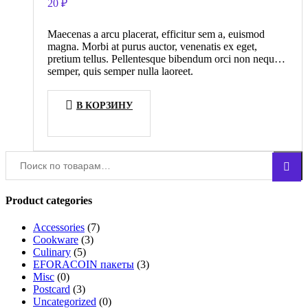
20
₽
Maecenas a arcu placerat, efficitur sem a, euismod
magna. Morbi at purus auctor, venenatis ex eget,
pretium tellus. Pellentesque bibendum orci non neque
semper, quis semper nulla laoreet.
В КОРЗИНУ
Искать:
Поиск
Product categories
Accessories
(7)
Cookware
(3)
Culinary
(5)
EFORACOIN пакеты
(3)
Misc
(0)
Postcard
(3)
Uncategorized
(0)