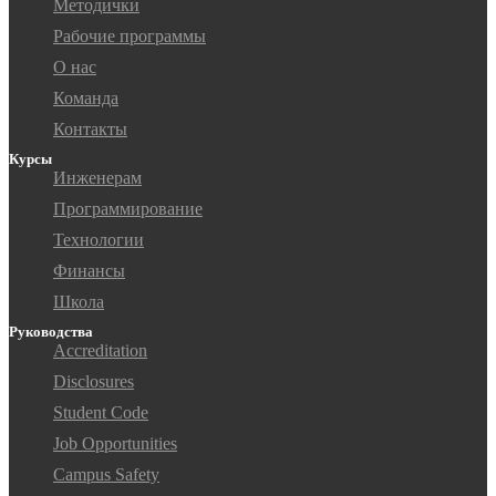
Методички
Рабочие программы
О нас
Команда
Контакты
Курсы
Инженерам
Программирование
Технологии
Финансы
Школа
Руководства
Accreditation
Disclosures
Student Code
Job Opportunities
Campus Safety