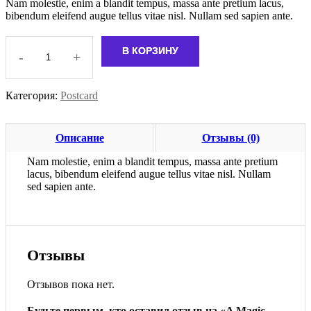
Nam molestie, enim a blandit tempus, massa ante pretium lacus,
bibendum eleifend augue tellus vitae nisl. Nullam sed sapien ante.
В КОРЗИНУ
-
+
Количество
товара
A
Категория:
Postcard
Magic
School
for
Girls
Описание
Отзывы (0)
Chapter
Nam molestie, enim a blandit tempus, massa ante pretium
lacus, bibendum eleifend augue tellus vitae nisl. Nullam
sed sapien ante.
Отзывы
Отзывов пока нет.
Будьте первым, кто оставил отзыв на «A Magic