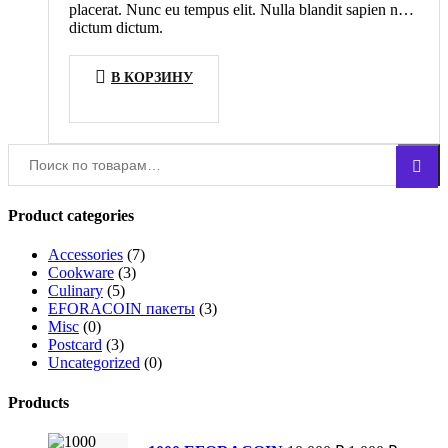
placerat. Nunc eu tempus elit. Nulla blandit sapien non
dictum dictum.
В КОРЗИНУ
Искать:
Поиск
Product categories
Accessories
(7)
Cookware
(3)
Culinary
(5)
EFORACOIN пакеты
(3)
Misc
(0)
Postcard
(3)
Uncategorized
(0)
Products
Первоначальн
Текуща