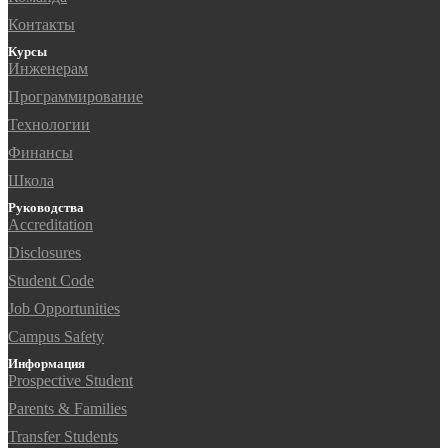
Контакты
Курсы
Инженерам
Программирование
Технологии
Финансы
Школа
Руководства
Accreditation
Disclosures
Student Code
Job Opportunities
Campus Safety
Информация
Prospective Student
Parents & Families
Transfer Students