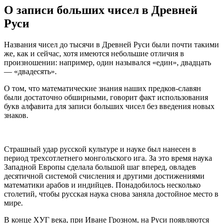
О записи больших чисел в Древней
Руси
Названия чисел до тысячи в Древней Руси были почти такими
же, как и сейчас, хотя имеются небольшие отличия в
произношении: например, один назывался «един», двадцать
— «двадесять».
О том, что математические знания наших предков-славян
были достаточно обширными, говорит факт использования
букв алфавита для записи больших чисел без введения новых
знаков.
Страшный удар русской культуре и науке был нанесен в
период трехсотлетнего монгольского ига. За это время наука
Западной Европы сделала большой шаг вперед, овладев
десятичной системой счисления и другими достижениями
математики арабов и индийцев. Понадобилось несколько
столетий, чтобы русская наука снова заняла достойное место в
мире.
В конце ХУГ века, при Иване Грозном, на Руси появляются