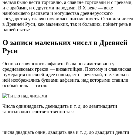
нельзя было вести торговлю, а славяне торговали и с греками,
и с арабами, и с другими народами. В Х веке — веке
наибольшего расцвета и могущества древнерусского
государства у славян появилась письменность. О записи чисел
в Древней Руси, как маленьких, так и больших, пойдёт речь в
нашей статье.
О записи маленьких чисел в Древней
Руси
Основа славянского алфавита была позаимствована у
средневековых греков — византийцев. Поэтому и славянская
нумерация по своей идее совпадает с греческой, т. е. числа в
ней изображались буквами алфавита, над которыми ставили
особый знак — титло
Числа одиннадцать, двенадцать и т. д. до девятнадцати
записывались соответственно так:
числа двадцать один, двадцать два и т. д. до двадцати девяти