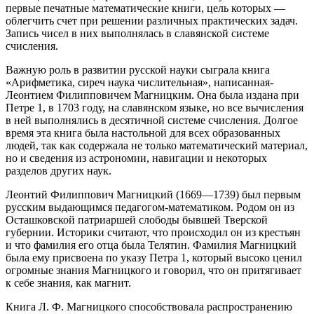
первые печатные математические книги, цель которых —
облегчить счет при решении различных практических задач.
Запись чисел в них выполнялась в славянской системе
счисления.
Важную роль в развитии русской науки сыграла книга
«Арифметика, сиреч наука числительная», написанная-
Леонтием Филипповичем Магницким. Она была издана при
Петре 1, в 1703 году, на славянском языке, но все вычисления
в ней выполнялись в десятичной системе счисления. Долгое
время эта книга была настольной для всех образованных
людей, так как содержала не только математический материал,
но и сведения из астрономии, навигации и некоторых
разделов других наук.
Леонтий Филиппович Магницкий (1669—1739) был первым
русским выдающимся педагогом-математиком. Родом он из
Осташковской патриаршей слободы бывшей Тверской
губернии. Историки считают, что происходил он из крестьян
и что фамилия его отца была Телятин. Фамилия Магницкий
была ему присвоена по указу Петра 1, который высоко ценил
огромные знания Магницкого и говорил, что он притягивает
к себе знания, как магнит.
Книга Л. Ф. Магницкого способствовала распространению