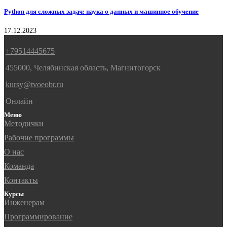
Python для сложных задач: наука о данных и машинное обучение
17.12.2023
+79514445675
455000, Челябинская область, Магнитогорск
kursy@tvoeobr.ru
Онлайн
Меню
Методички
Рабочие программы
О нас
Команда
Контакты
Курсы
Инженерам
Программирование