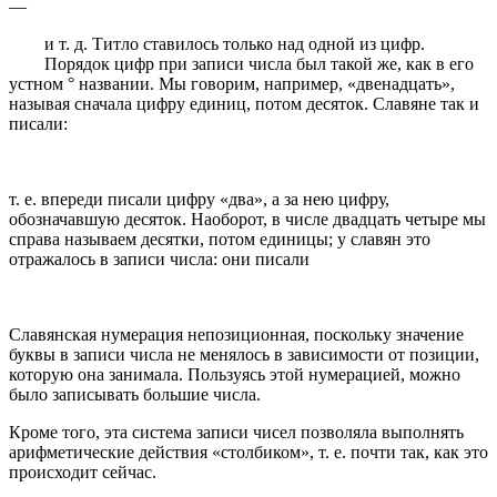
—
и т. д. Титло ставилось только над одной из цифр.
Порядок цифр при записи числа был такой же, как в его
устном ° названии. Мы говорим, например, «двенадцать»,
называя сначала цифру единиц, потом десяток. Славяне так и
писали:
т. е. впереди писали цифру «два», а за нею цифру,
обозначавшую десяток. Наоборот, в числе двадцать четыре мы
справа называем десятки, потом единицы; у славян это
отражалось в записи числа: они писали
Славянская нумерация непозиционная, поскольку значение
буквы в записи числа не менялось в зависимости от позиции,
которую она занимала. Пользуясь этой нумерацией, можно
было записывать большие числа.
Кроме того, эта система записи чисел позволяла выполнять
арифметические действия «столбиком», т. е. почти так, как это
происходит сейчас.