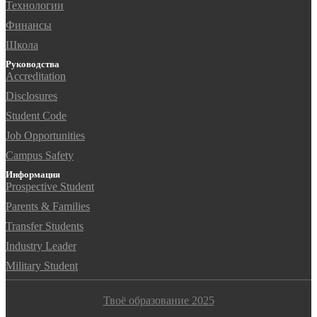
Технологии
Финансы
Школа
Руководства
Accreditation
Disclosures
Student Code
Job Opportunities
Campus Safety
Информация
Prospective Student
Parents & Families
Transfer Students
Industry Leader
Military Student
Твоё образование 2025