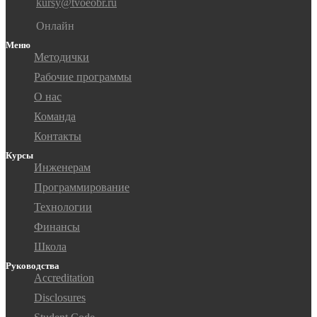
kursy@tvoeobr.ru
Онлайн
Меню
Методички
Рабочие программы
О нас
Команда
Контакты
Курсы
Инженерам
Программирование
Технологии
Финансы
Школа
Руководства
Accreditation
Disclosures