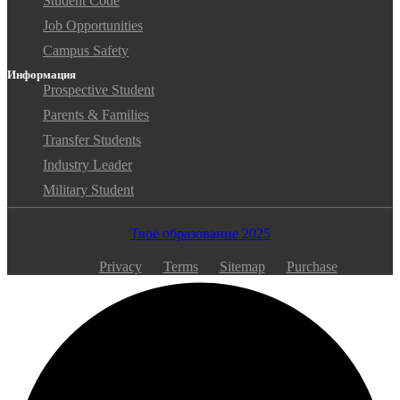
Student Code
Job Opportunities
Campus Safety
Информация
Prospective Student
Parents & Families
Transfer Students
Industry Leader
Military Student
Твоё образование 2025
Privacy
Terms
Sitemap
Purchase